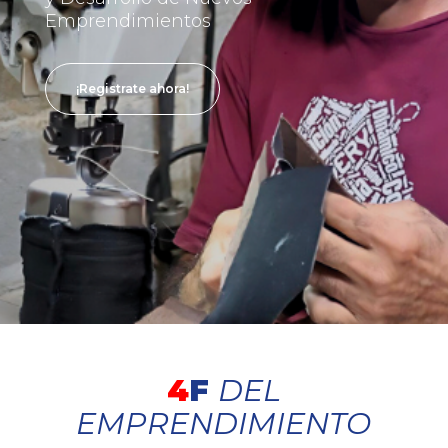
Emprendimientos
¡Registrate ahora!
4
F
DEL
EMPRENDIMIENTO