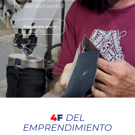
Emprendimientos
¡Registrate ahora!
4
F
DEL
EMPRENDIMIENTO